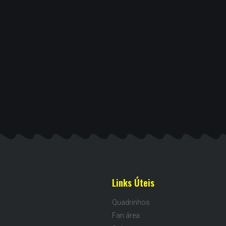
Links Úteis
Quadrinhos
Fan área