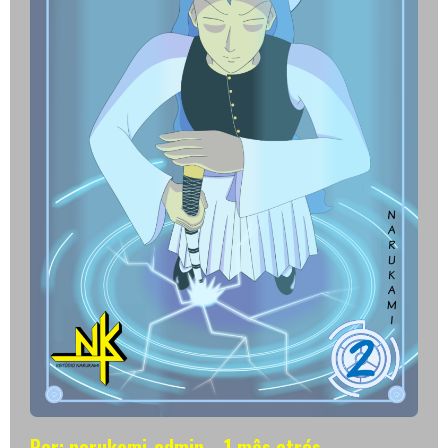
Por: narukami_admin
1 mês atrás